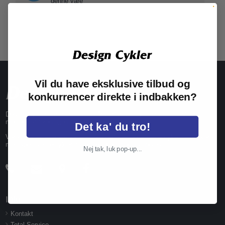
denne vare
Vil du have eksklusive tilbud og
konkurrencer direkte i indbakken?
Design Cykler har mere end 35 års erfaring i cykelbranchen. Vi er
medlem af foreningen Danske Cykelhandlere.
Det ka' du tro!
Vores 5-stjernede værksteder beskæftiger uddannede cykelmekanikere
med speciale i elcykler, racercykler og mountainbikes.
Nej tak, luk pop-up...
Info
Kontakt
Total Service