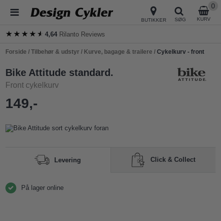
0
KURV
SØG
BUTIKKER
★★★★★
★★★★★
4,64
Rilanto Reviews
Forside
/
Tilbehør & udstyr
/
Kurve, bagage & trailere
/
Cykelkurv - front
Bike Attitude standard.
Front cykelkurv
149,-
Click & Collect
Levering
På lager online