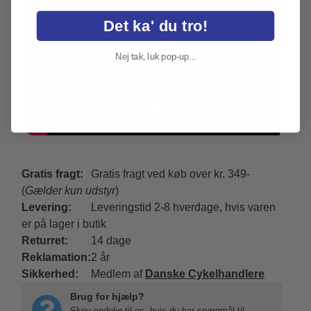
Det ka' du tro!
Nej tak, luk pop-up...
Gratis fragt:
Gratis fragt ved køb over kr. 349-
(
Gælder kun udstyr
)
Levering:
Leveringstid 2-8 hverdage, hvis varen
er på lager i butik
Returret:
14 dage
Reklamation:
2 år
Sikkerhed:
Medlem af
Danske Cykelhandlere
Brug for hjælp?
Skriv endelig til os, hvis du har spørgmål til