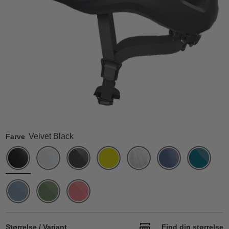
Velvet Black
Farve
Størrelse / Variant
Find din størrelse