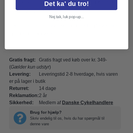
Signal, som med 360° synlige reflekser giver endnu
Det ka' du tro!
bedre synlighed efter mørkets frembrud.
Nej tak, luk pop-up...
Cykelhjelmen er naturligvis godkendt og testet efter
gældende lovgivning.
Gratis fragt:
Gratis fragt ved køb over kr. 349-
(
Gælder kun udstyr
)
Levering:
Leveringstid 2-8 hverdage, hvis varen
er på lager i butik
Returret:
14 dage
Reklamation:
2 år
Sikkerhed:
Medlem af
Danske Cykelhandlere
Brug for hjælp?
Skriv endelig til os, hvis du har spørgmål til
denne vare