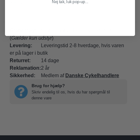
Nej tak, luk pop-up...
reflekser.
Gratis fragt:
Gratis fragt ved køb over kr. 349-
(
Gælder kun udstyr
)
Levering:
Leveringstid 2-8 hverdage, hvis varen
er på lager i butik
Returret:
14 dage
Reklamation:
2 år
Sikkerhed:
Medlem af
Danske Cykelhandlere
Brug for hjælp?
Skriv endelig til os, hvis du har spørgmål til
denne vare