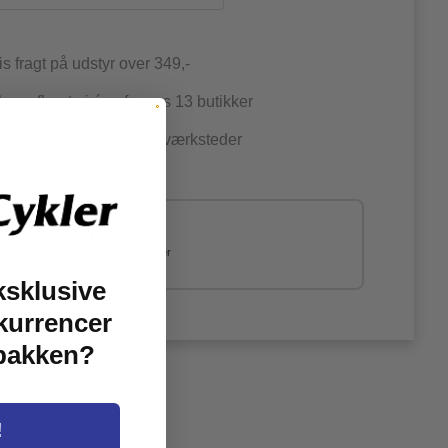
is fragt på udstyr over 349,-
an afhente i én af vores 13 butikker
jernede & certificerede værksteder
Del dit køb op i 4 - 24 betalinger
ksklusive
kurrencer
dbakken?
!