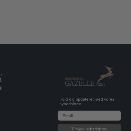
.
.
rg
Hold dig opdateret med vores
nyhedsbrev
E-mail
Tilmeld nyhedsbrev