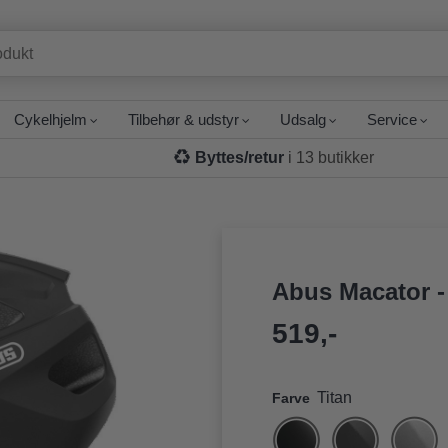
Cykelhjelm
Tilbehør & udstyr
Udsalg
Service
Byttes/retur
i 13 butikker
Abus Macator -
519,-
Titan
Farve