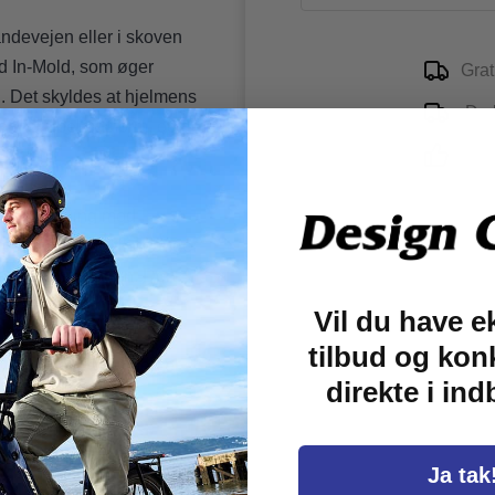
andevejen eller i skoven
d In-Mold, som øger
Grat
 Det skyldes at hjelmens
Du k
komfortabel pasform, og de
5-st
tende virkning mod
tudgange og 5 luftindgange.
ug af skruespænden. Den
Vil du have e
tilbud og kon
kyttelsesevne, og den er
direkte i in
rverige modeller.
Ja tak