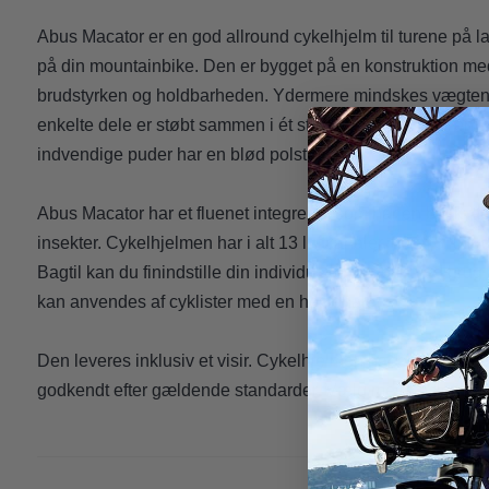
Abus Macator er en god allround cykelhjelm til turene på l
på din mountainbike. Den er bygget på en konstruktion me
brudstyrken og holdbarheden. Ydermere mindskes vægten.
enkelte dele er støbt sammen i ét stykke. Hjelmen har en 
indvendige puder har en blød polstring.
Abus Macator har et fluenet integreret, som har en beskyt
insekter. Cykelhjelmen har i alt 13 luftkanaler, heraf 8 luf
Bagtil kan du finindstille din individuelle pasform ved br
kan anvendes af cyklister med en hestehale.
Den leveres inklusiv et visir. Cykelhjelmen har en høj bes
godkendt efter gældende standarder. Vælg mellem flotte fa