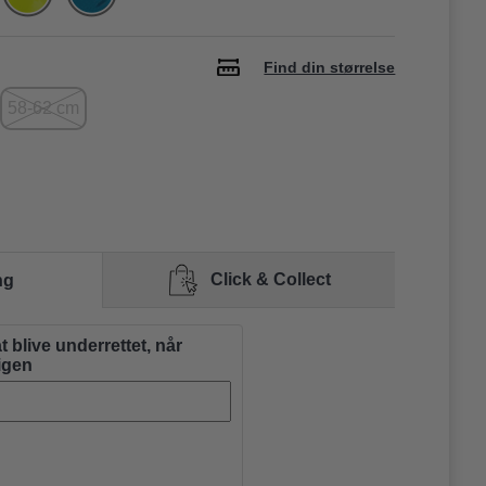
Find din størrelse
58-62 cm
Click & Collect
ng
at blive underrettet, når
 igen