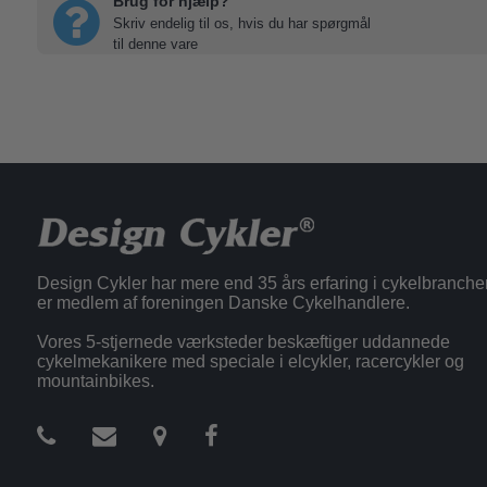
Brug for hjælp?
Skriv endelig til os, hvis du har spørgmål
til denne vare
Design Cykler har mere end 35 års erfaring i cykelbranche
er medlem af foreningen Danske Cykelhandlere.
Vores 5-stjernede værksteder beskæftiger uddannede
cykelmekanikere med speciale i elcykler, racercykler og
mountainbikes.