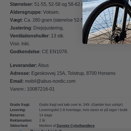
Størrelser
: 51-55, 52-58 og 58-62 cm.
Aldersgruppe
: Voksen.
Vægt
: Ca. 280 gram (størrelse 52-58).
Justering
: Drejejustering.
Ventilationshuller
: 13 stk.
Visir. Inkl.
Godkendelse
: CE EN1078.
Leverandør:
Abus
Adresse:
Egeskovvej 15A, Tolstrup, 8700 Horsens
Email:
mobil@abus-nordic.com
Varenr.:
10087216-01
Gratis fragt:
Gratis fragt ved køb over kr. 349- (
Gælder kun udstyr
)
Levering:
Leveringstid 2-8 hverdage, hvis varen er på lager i butik
Returret:
14 dage
Reklamation:
2 år
Sikkerhed:
Medlem af
Danske Cykelhandlere