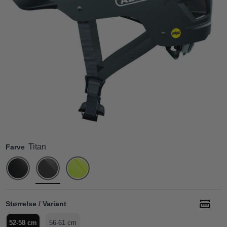
Titan
Farve
Størrelse / Variant
52-58 cm
56-61 cm