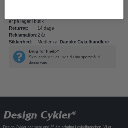
Gratis fragt:
Gratis fragt ved køb over kr. 349-
(
Gælder kun udstyr
)
Levering:
Leveringstid 2-8 hverdage, hvis varen
er på lager i butik
Returret:
14 dage
Reklamation:
2 år
Sikkerhed:
Medlem af
Danske Cykelhandlere
Brug for hjælp?
Skriv endelig til os, hvis du har spørgmål til
denne vare
Design Cykler har mere end 35 års erfaring i cykelbranchen. Vi er