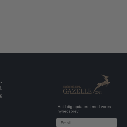
.
.
rg
Hold dig opdateret med vores
nyhedsbrev
E-mail