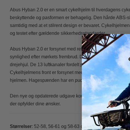
Abus Hyban 2.0 er en smart cykelhjelm til hverdagens cyke
beskyttende og pasformen er behagelig. Den hårde ABS-sk
samtidig med at et stilrent design er bevaret. Cykelhjelmen
og testet efter gældende sikkerhedsstandarder.
Abus Hyban 2.0 er forsynet med reflekser samt et LED-lys i
synlighed efter mørkets frembrud. Den individuelle tilpasni
drejehjul. De 13 luftkanaler fordelt på hjelmen sikrer god luf
Cykelhjelmens front er forsynet med et fluenet, så insekter 
hjelmen. Hagespænden har en pude, så den ikke niver i h
Den nye og opdaterede udgave kommer i en række flotte far
der opfylder dine ønsker.
Størrelser
: 52-58, 56-61 og 58-63 cm.