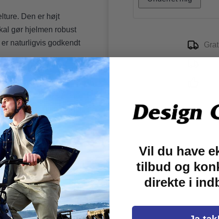
lture. Den er højt
al gør hjelmen robust
 er naturligvis godkendt
Grat
Du k
5-st
 nakken til forbedret
ng justeres i nakken via et
ttilstrømning til hovedet.
ikke får adgang til
agen.
Vil du have e
ver, så du kan finde én,
tilbud og kon
direkte i in