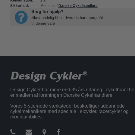
Reklamation:
2 år
Sikkerhed:
Medlem af
Danske Cykelhandlere
Brug for hjælp?
Skriv endelig til os, hvis du har spørgmål
til denne vare
Design Cykler har mere end 35 års erfaring i cykelbranche
er medlem af foreningen Danske Cykelhandlere.
Vores 5-stjernede værksteder beskæftiger uddannede
cykelmekanikere med speciale i elcykler, racercykler og
mountainbikes.