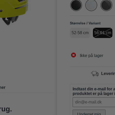
Størrelse / Variant
52-58 cm
56-61 cm
Ikke på lager
Leveri
ner
Indtast din e-mail for 
produktet er på lager
rug.
Underret mig