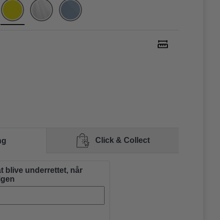
Click & Collect
ng
at blive underrettet, når
 igen