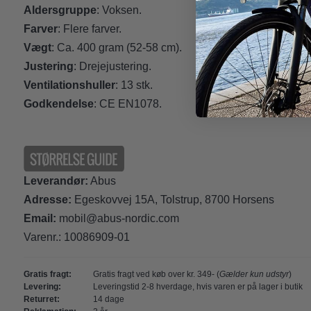
Aldersgruppe
: Voksen.
Farver
: Flere farver.
Vægt
: Ca. 400 gram (52-58 cm).
Justering
: Drejejustering.
Ventilationshuller
: 13 stk.
Godkendelse
: CE EN1078.
Leverandør:
Abus
Adresse:
Egeskovvej 15A, Tolstrup, 8700 Horsens
Email:
mobil@abus-nordic.com
Varenr.:
10086909-01
Gratis fragt:
Gratis fragt ved køb over kr. 349- (
Gælder kun udstyr
)
Levering:
Leveringstid 2-8 hverdage, hvis varen er på lager i butik
Returret:
14 dage