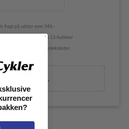
is fragt på udstyr over 349,-
an afhente i én af vores 13 butikker
jernede & certificerede værksteder
Del dit køb op i 4 - 24 betalinger
ksklusive
kurrencer
dbakken?