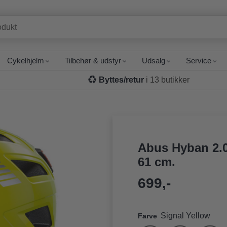
Cykelhjelm
Tilbehør & udstyr
Udsalg
Service
Byttes/retur
i 13 butikker
Abus Hyban 2.0
61 cm.
699,-
Signal Yellow
Farve