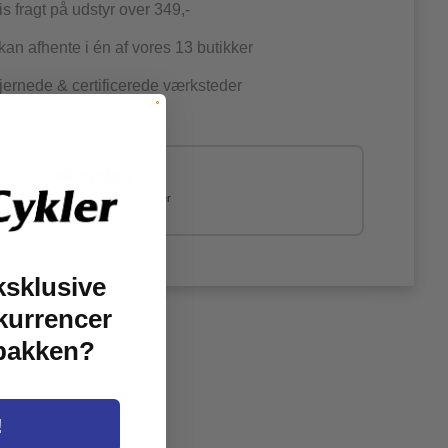
is fragt på udstyr over 349,-
an afhente i én af vores 13 butikker
jernede & certificerede værksteder
Del dit køb op i 4 - 24 betalinger
ksklusive
kurrencer
dbakken?
!