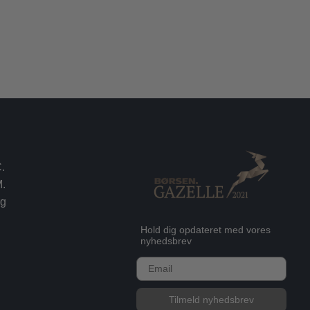
.
.
rg
Hold dig opdateret med vores
nyhedsbrev
E-mail
Tilmeld nyhedsbrev