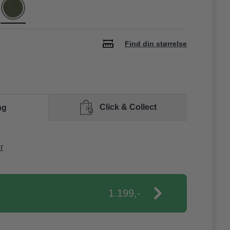
Find din størrelse
Click & Collect
ng
r
1.199,-