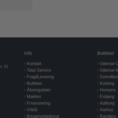
Info
Butikker
Kontakt
Odense C
n. Vi
Total Service
Odense M
Fragt/Levering
Svendbo
Butikker
Kolding
Åbningstider
Horsens
Mærker
Esbjerg
Finansiering
Aalborg
Vilkår
Aarhus
Brugervejledning
Randers