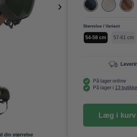
›
Størrelse / Variant
54-58 cm
57-61 cm
Leveri
På lager online
På lager i
13 butikke
Læg i kurv
d din størrelse