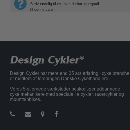
Skriv endelig til os, hvis du har spørgmål
til denne vare
Design Cykler har mere end 35 års erfaring i cykelbranche
er medlem af foreningen Danske Cykelhandlere.
Vores 5-stjernede værksteder beskæftiger uddannede
cykelmekanikere med speciale i elcykler, racercykler og
mountainbikes.