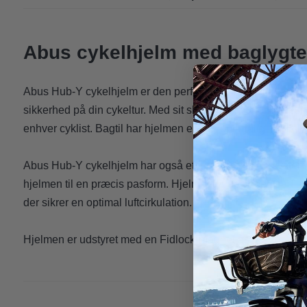
Abus cykelhjelm med baglygte
Abus Hub-Y cykelhjelm er den perfekte hjelm til dig, der øn
sikkerhed på din cykeltur. Med sit slanke og moderne desi
enhver cyklist. Bagtil har hjelmen en genopladelig, USB-lygt
Abus Hub-Y cykelhjelm har også et justerbart skruesystem, d
hjelmen til en præcis pasform. Hjelmen er designet med sto
der sikrer en optimal luftcirkulation.
Hjelmen er udstyret med en Fidlock-magnetlås.