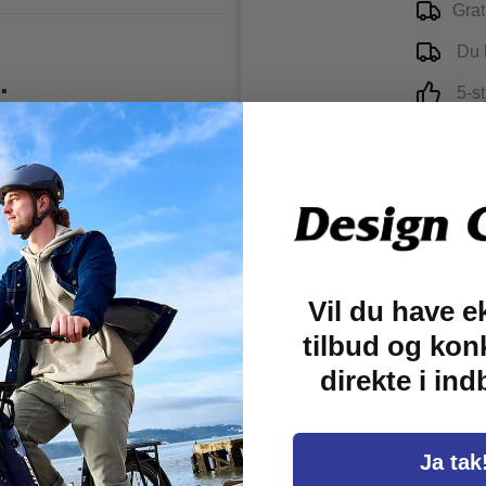
Grat
Du k
.
5-st
sker at kombinere stil og
gn passer Abus Hub-Y til
e med fire indstillinger.
er gør det let at tilpasse
re ventilationskanaler,
Vil du have e
tilbud og kon
direkte i in
Ja tak