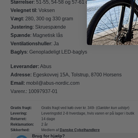
Størrelser
: 51-55, 54-58 og 57-61 cm
Velegnet til
: Voksen
Vægt
: 280, 300 og 330 gram
Justering
: Skruespænde
Spænde
: Magnetisk lås
Ventilationshuller
: Ja
Baglys
: Genopladeligt LED-baglys
Leverandør:
Abus
Adresse:
Egeskovvej 15A, Tolstrup, 8700 Horsens
Email:
mobil@abus-nordic.com
Varenr.:
10097937-01
Gratis fragt:
Gratis fragt ved køb over kr. 349- (
Gælder kun udstyr
)
Levering:
Leveringstid 2-8 hverdage, hvis varen er på lager i butik
Returret:
14 dage
Reklamation:
2 år
Sikkerhed:
Medlem af
Danske Cykelhandlere
Brug for hjælp?