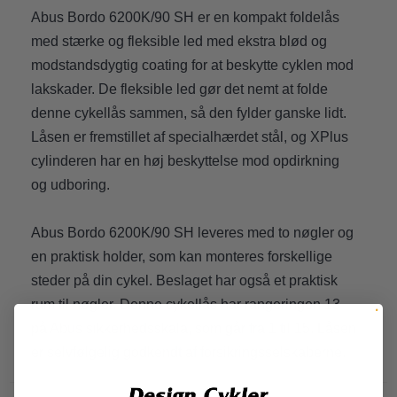
Abus Bordo 6200K/90 SH er en kompakt foldelås
med stærke og fleksible led med ekstra blød og
modstandsdygtig coating for at beskytte cyklen mod
lakskader. De fleksible led gør det nemt at folde
denne cykellås sammen, så den fylder ganske lidt.
Låsen er fremstillet af specialhærdet stål, og XPlus
cylinderen har en høj beskyttelse mod opdirkning
og udboring.
Abus Bordo 6200K/90 SH leveres med to nøgler og
en praktisk holder, som kan monteres forskellige
steder på din cykel. Beslaget har også et praktisk
rum til nøgler. Denne cykellås har rangeringen 13
på Abus sikkerhedsskala, som går fra 1 til 15. Låsen
er selvfølgelig godkendt af forsikringsselskaberne.