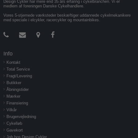
Design Cykler har mere end 35 års erfaring i cykelbranchen. Vi er
medlem af foreningen Danske Cykelhandlere.
Vores 5-stjernede værksteder beskæftiger uddannede cykelmekanikere
med speciale i elcykler, racercykler og mountainbikes.
Info
Kontakt
Total Service
Fragt/Levering
Butikker
Åbningstider
Mærker
Finansiering
Vilkår
Brugervejledning
Cykelløb
Gavekort
Job hos Design Cykler