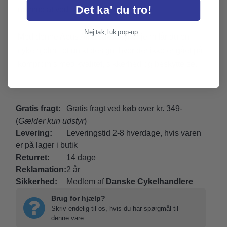
Det ka' du tro!
nemme at vedligeholde.
Nej tak, luk pop-up...
Med denne Abus Airbreaker cykehjelm får du en
cykelhjelm i et unikt design, hvor der ikke er gået på
kompromis med kvalitet, sikkerhed og beskyttelse.
Gratis fragt:
Gratis fragt ved køb over kr. 349-
(
Gælder kun udstyr
)
Levering:
Leveringstid 2-8 hverdage, hvis varen
er på lager i butik
Returret:
14 dage
Reklamation:
2 år
Sikkerhed:
Medlem af
Danske Cykelhandlere
Brug for hjælp?
Skriv endelig til os, hvis du har spørgmål til
denne vare