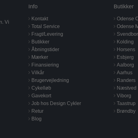
Info
Butikker
Kontakt
Odense C
n. Vi
Total Service
Odense M
Fragt/Levering
Svendbo
Butikker
Kolding
Åbningstider
Horsens
Mærker
Esbjerg
Finansiering
Aalborg
Vilkår
Aarhus
Brugervejledning
Randers
Cykelløb
Næstved
Gavekort
Viborg
Job hos Design Cykler
Taastrup
Retur
Brøndby
Blog