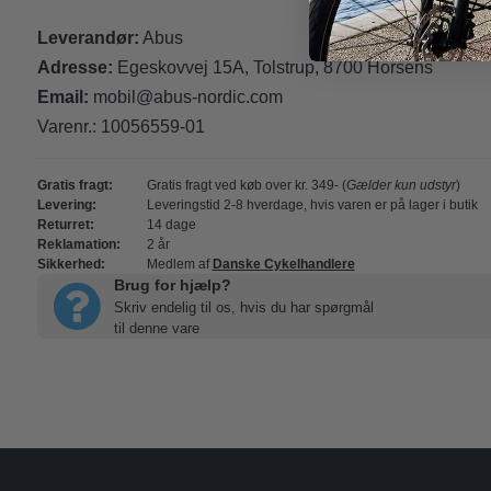
Leverandør:
Abus
Adresse:
Egeskovvej 15A, Tolstrup, 8700 Horsens
Email:
mobil@abus-nordic.com
Varenr.:
10056559-01
Gratis fragt:
Gratis fragt ved køb over kr. 349- (
Gælder kun udstyr
)
Levering:
Leveringstid 2-8 hverdage, hvis varen er på lager i butik
Returret:
14 dage
Reklamation:
2 år
Sikkerhed:
Medlem af
Danske Cykelhandlere
Brug for hjælp?
Skriv endelig til os, hvis du har spørgmål
til denne vare