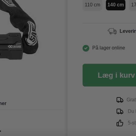
110 cm
140 cm
1
Leveri
På lager online
Læg i kurv
Grat
ner
Du k
5-st
.