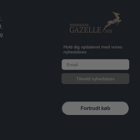
.
.
rg
Hold dig opdateret med vores
nyhedsbrev
E-mail
Tilmeld nyhedsbrev
Fortrudt køb