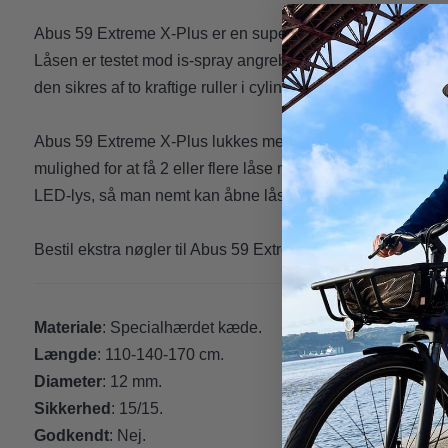
Abus 59 Extreme X-Plus er en super stærk kædelås til besky
Låsen er testet mod is-spray angreb. I denne kædelås er d
den sikres af to kraftige ruller i cylinderen.
Abus 59 Extreme X-Plus lukkes med en boks, som åbnes m
mulighed for at få 2 eller flere låse med til samme nøgle. I
LED-lys, så man nemt kan åbne låsen i mørke.
Bestil ekstra nøgler til Abus 59 Extreme X-Plus
HER
.
Materiale
: Specialhærdet kæde.
Længde
: 110-140-170 cm.
Diameter
: 12 mm.
Sikkerhed
: 15/15.
Godkendt
: Nej.