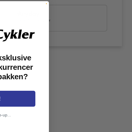
Del dit køb op i 4 - 24 betalinger
ksklusive
kurrencer
dbakken?
!
p-up...