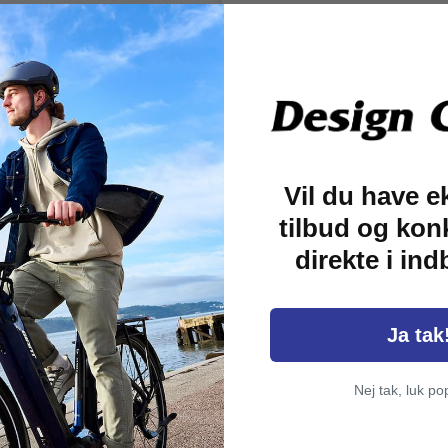
ttelse af din cykel.
er ingen svage led, og
ed en nøgle. Der er
 nøglen er der indbygget
Vil du have e
tilbud og kon
direkte i in
Ja tak
Nej tak, luk po