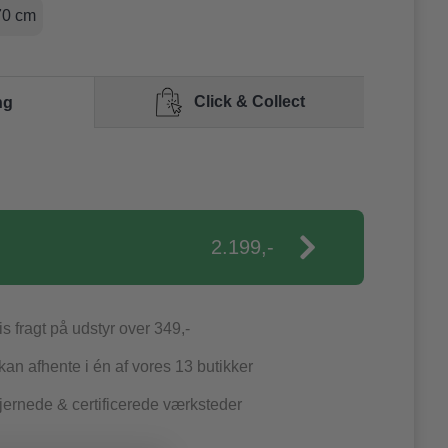
70 cm
Click & Collect
ng
2.199,-
is fragt på udstyr over 349,-
an afhente i én af vores 13 butikker
jernede & certificerede værksteder