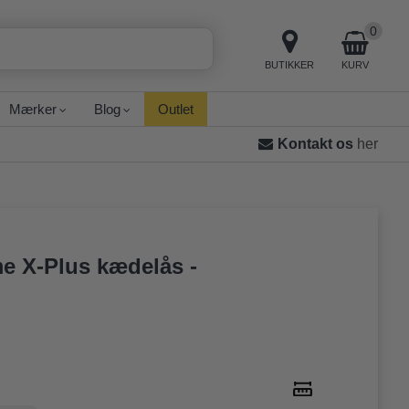
0
BUTIKKER
KURV
Mærker
Blog
Outlet
Kontakt os
her
e X-Plus kædelås -