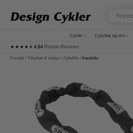
Cykler
Cykeltøj og sko
★★★★★
★★★★★
4,64
Rilanto Reviews
Forside
/
Tilbehør & udstyr
/
Cykellås
/
Kædelås