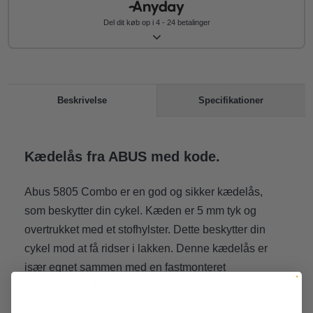
Del dit køb op i 4 - 24 betalinger
Specifikationer
Beskrivelse
Kædelås fra ABUS med kode.
Abus 5805 Combo er en god og sikker kædelås,
som beskytter din cykel. Kæden er 5 mm tyk og
overtrukket med et stofhylster. Dette beskytter din
cykel mod at få ridser i lakken. Denne kædelås er
især egnet sammen med en fastmonteret
forsikringsgodkendt lås.