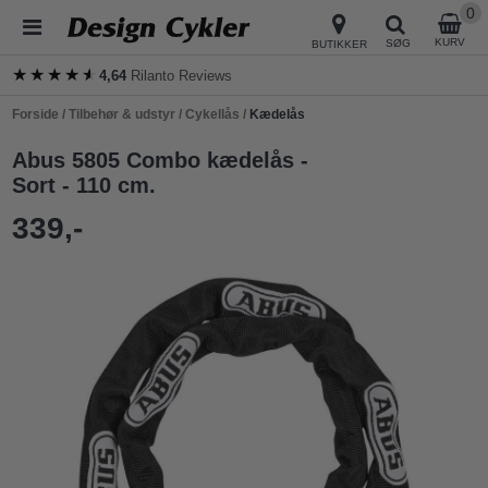
0
KURV
SØG
BUTIKKER
★★★★★
★★★★★
4,64
Rilanto Reviews
Forside
/
Tilbehør & udstyr
/
Cykellås
/
Kædelås
Abus 5805 Combo kædelås -
Sort - 110 cm.
339,-