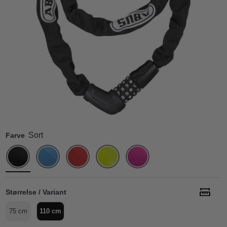
Sort
Farve
Størrelse / Variant
75 cm
110 cm