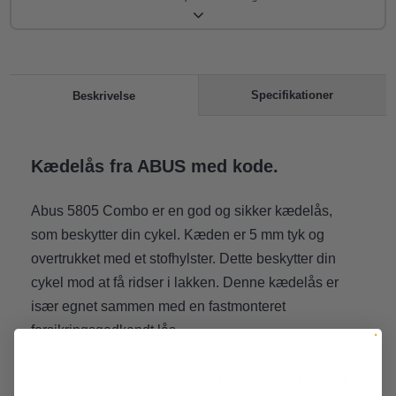
Specifikationer
Beskrivelse
Kædelås fra ABUS med kode.
Abus 5805 Combo er en god og sikker kædelås,
som beskytter din cykel. Kæden er 5 mm tyk og
overtrukket med et stofhylster. Dette beskytter din
cykel mod at få ridser i lakken. Denne kædelås er
især egnet sammen med en fastmonteret
forsikringsgodkendt lås.
Abus 5805 Combo åbnes med en selvvalgt 4-cifret