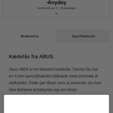
Del dit køb op i 4 - 24 betalinger
Specifikationer
Beskrivelse
Kædelås fra ABUS.
Abus 4804 er en fleksibel kædelås. Denne lås har
en 4 mm specialhærdet stålkæde med overtræk af
stofhylster. Dette gør låsen nem at anvende, da man
ikke behøver at bekymre sig om ridser.
Til denne lås medfølger der to nøgler. Kædelåsen er
god til de mindre cyklister, hvis man foretrækker en