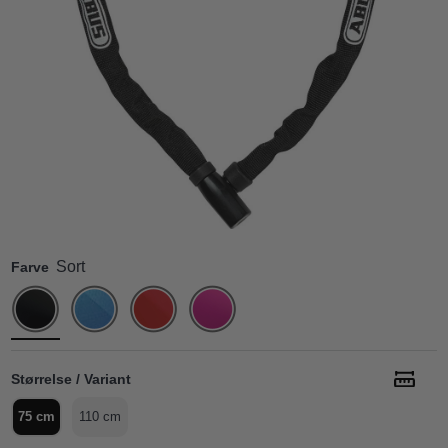
Sort
Farve
Størrelse / Variant
75 cm
110 cm