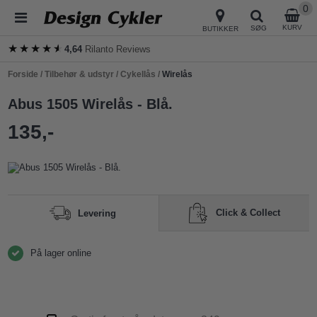
0
KURV
SØG
BUTIKKER
★★★★★
★★★★★
4,64
Rilanto Reviews
Forside
/
Tilbehør & udstyr
/
Cykellås
/
Wirelås
Abus 1505 Wirelås - Blå.
135,-
Click & Collect
Levering
På lager online