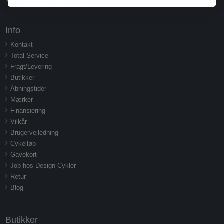
Info
Kontakt
Total Service
Fragt/Levering
Butikker
Åbningstider
Mærker
Finansiering
Vilkår
Brugervejledning
Cykelløb
Gavekort
Job hos Design Cykler
Retur
Blog
Butikker