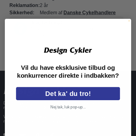
Reklamation:
2 år
Sikkerhed:
Medlem af
Danske Cykelhandlere
Brug for hjælp?
Skriv endelig til os, hvis du har spørgmål til
denne vare
Vil du have eksklusive tilbud og
konkurrencer direkte i indbakken?
Det ka' du tro!
Design Cykler har mere end 35 års erfaring i cykelbranchen. Vi er
Nej tak, luk pop-up...
medlem af foreningen Danske Cykelhandlere.
Vores 5-stjernede værksteder beskæftiger uddannede cykelmekanikere
med speciale i elcykler, racercykler og mountainbikes.