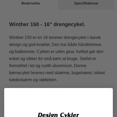
Specifikationer
Beskrivelse
Winther 150 - 16" drengecykel.
Winther 150 er en 16 tommer drengecykel i dansk
design og god kvalitet. Den har både håndbremse
og fodbremse. Cyklen er uden gear, hvilket gør den
enkel og sikker for små børn at bruge. Stellet er
fremstillet i let og rustfri aluminium. Denne
børnecykel leveres med skærme, bagebærer, lukket
kædeskærm og støtteben.
16" Winther 150 passer til børn fra 3-5 år med en
højde på ca. 108-122 cm.
Gratis fragt:
Gratis fragt ved køb over kr. 349-