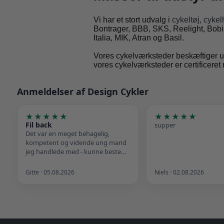
Vi har et stort udvalg i
cykeltøj
,
cykel
Bontrager, BBB, SKS, Reelight, Bobik
Italia, MIK, Atran og Basil.
Vores cykelværksteder beskæftiger ud
vores cykelværksteder er certificere
Anmeldelser af Design Cykler
★★★★★
★★★★★
Fil back
supper
Det var en meget behagelig,
kompetent og vidende ung mand
jeg handlede med - kunne bestemt
ikke have ønsket mig mere ved
køb af min Garant cykel. Det var et
Gitte · 05.08.2026
Niels · 02.08.2026
godt tidspunkt, at køb…