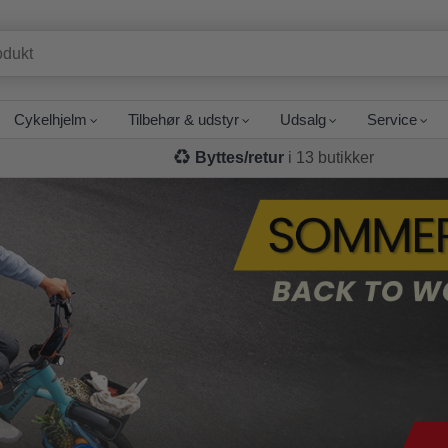
Cykelhjelm
Tilbehør & udstyr
Udsalg
Service
Byttes/retur
i 13 butikker