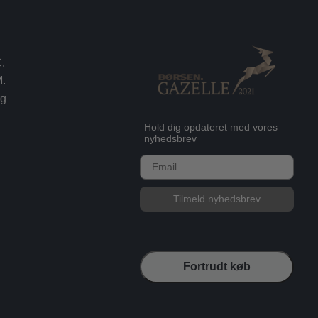
.
.
rg
Hold dig opdateret med vores
nyhedsbrev
E-mail
Tilmeld nyhedsbrev
Fortrudt køb