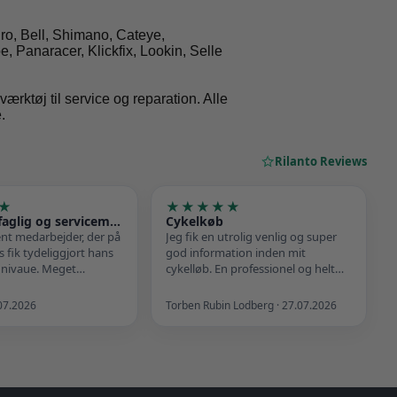
iro, Bell, Shimano, Cateye,
, Panaracer, Klickfix, Lookin, Selle
ktøj til service og reparation. Alle
.
Rilanto Reviews
★
★★★★★
Afpasset, faglig og serviceminded medarbejder
Cykelkøb
nt medarbejder, der på
Jeg fik en utrolig venlig og super
 fik tydeliggjort hans
god information inden mit
e nivaue. Meget
cykelløb. En professionel og helt
ende.
igennem god oplevelse - med
plads til humor.
07.2026
Torben Rubin Lodberg · 27.07.2026