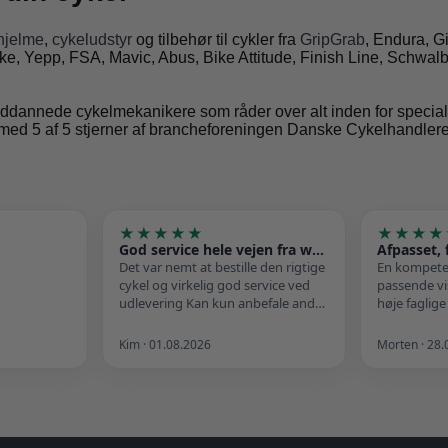
hjelme
,
cykeludstyr
og tilbehør til cykler fra
GripGrab
, Endura, G
e, Yepp, FSA, Mavic, Abus, Bike Attitude, Finish Line, Schwalbe
dannede cykelmekanikere som råder over alt inden for specialvær
t med 5 af 5 stjerner af brancheforeningen Danske Cykelhandlere
★★★★★
★★★★
God service hele vejen fra webshoppen til udlevering butikken
Det var nemt at bestille den rigtige
En kompete
cykel og virkelig god service ved
passende vis
udlevering Kan kun anbefale andre
høje faglig
at handle her.
tilfredsstill
Kim · 01.08.2026
Morten · 28.