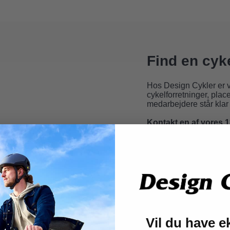
Find en cyk
Hos Design Cykler er v
cykelforretninger
, plac
medarbejdere står klar 
Kontakt en af vores 1
Odense C.
Odense M.
Svendborg
Kolding
Horsens
Esbjerg
Aalborg
Vil du have e