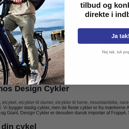
tilbud og kon
direkte i in
 Eksperter i cykler
Ja tak
e den 2. februar 1988. Fra en lille butik med 2 ansatte i Store 
 blev bygget efter kundens ønsker om farve, steltype, gear og udst
Nej tak, luk po
mlet.
. Som årene gik kom der flere butikker til, og nu er vi ca. 120 
Sjælland.
 hos Design Cykler
,
elcykel
,
elcykler til damer
,
elcykler til herre
,
mountainbike
,
race
l
. Vi bygger stadig cykler, men de fleste cykler er fra mærkern
a og Giant. Design Cykler er desuden dansk importør af Frappè,
 din cykel