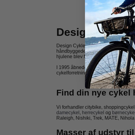
Design Cykler -
Design Cykler blev grundlagt i Odens
håndbyggede cykler. Hver enkelt cykel
hjulene blev flettet og cyklen blev sa
I 1995 åbnede vi butikken i Svendborg
cykelforretninger på Fyn, Jylland og 
Find din nye cykel
Vi forhandler citybike, shoppingcykel
damecykel
,
herrecykel
og
børnecyke
Raleigh, Nishiki, Trek, MATE, Nihol
Masser af udstyr til