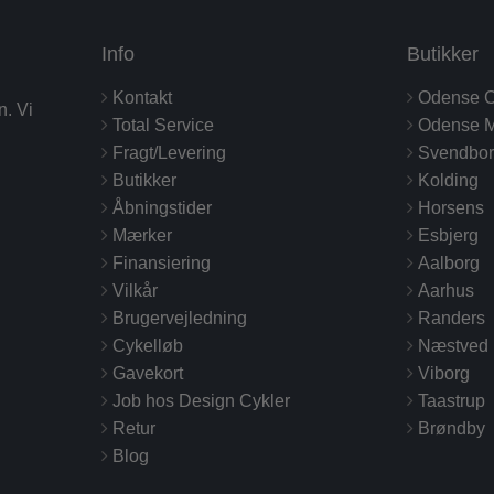
Info
Butikker
Kontakt
Odense C
n. Vi
Total Service
Odense M
Fragt/Levering
Svendbo
Butikker
Kolding
Åbningstider
Horsens
Mærker
Esbjerg
Finansiering
Aalborg
Vilkår
Aarhus
Brugervejledning
Randers
Cykelløb
Næstved
Gavekort
Viborg
Job hos Design Cykler
Taastrup
Retur
Brøndby
Blog