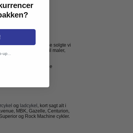
kurrencer
dbakken?
!
Gråbrødrestræde i Odense solgte vi
yr. Stellet blev kørt til maler,
p-up...
ansatte i 13 store moderne
rcykel
og
ladcykel
, kort sagt alt i
e Avenue, MBK, Gazelle, Centurion,
 Superior og Rock Machine cykler.