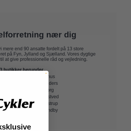
elforretning nær dig
i mere end 90 ansatte fordelt på
13 store
eret på Fyn, Jylland og Sjælland. Vores dygtige
til at give professionelle råd og vejledning.
3 butikker herunder.
Aarhus
Randers
Viborg
Næstved
Taastrup
Brøndby
ksklusive